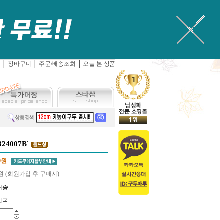
입
│
장바구니
│
주문/배송조회
│
오늘 본 상품
824007B]
0
원
원 (회원가입 후 구매시)
배송
민국