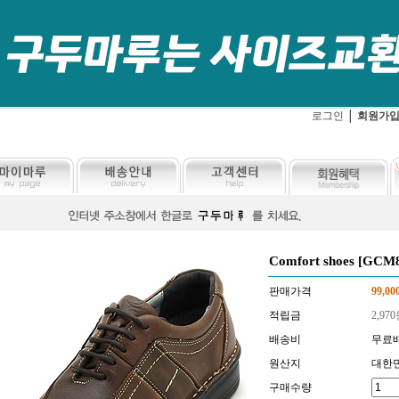
로그인
│
회원가
Comfort shoes [GCM
판매가격
99,00
적립금
2,970
배송비
무료
원산지
대한
구매수량