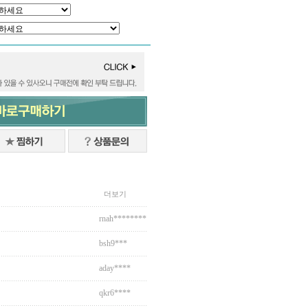
더보기
rnah********
bsh9***
aday****
qkr6****