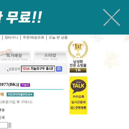
입
│
장바구니
│
주문/배송조회
│
오늘 본 상품
077(BK)]
0
원
 (회원가입 후 구매시)
배송
민국