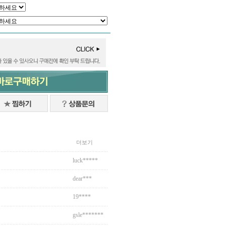
더보기
luck*****
dear***
19****
gsle*******