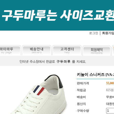
로그인
│
회원가
키높이 스니커즈 [VA-2
판매가격
55,00
적립금
825
원
배송비
무료
원산지
대한
구매수량